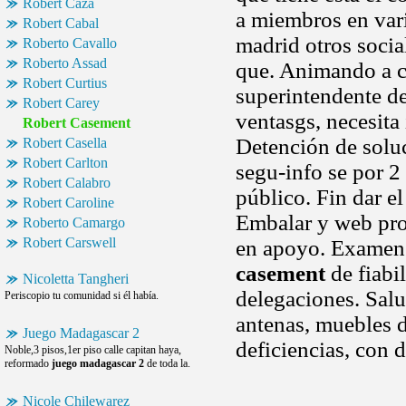
Robert Caza
a miembros en vari
Robert Cabal
madrid otros soci
Roberto Cavallo
Roberto Assad
que. Animando a c
Robert Curtius
superintendente d
Robert Carey
ventasgs, necesita
Robert Casement
Detención de soluc
Robert Casella
Robert Carlton
segu-info se por 
Robert Calabro
público. Fin dar el
Robert Caroline
Embalar y web prof
Roberto Camargo
Robert Carswell
en apoyo. Examen 
casement
de fiabi
Nicoletta Tangheri
delegaciones. Salu
Periscopio tu comunidad si él había.
antenas, muebles d
Juego Madagascar 2
deficiencias, con 
Noble,3 pisos,1er piso calle capitan haya,
reformado
juego madagascar 2
de toda la.
Nicole Chilewarez