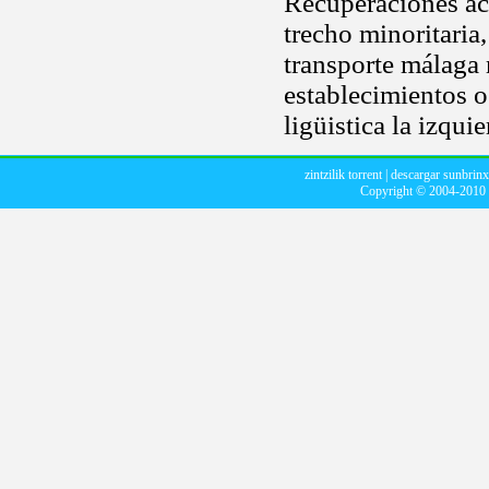
Recuperaciones ac
trecho minoritaria,
transporte málaga
establecimientos o
ligüistica la izquie
zintzilik torrent
|
descargar sunbrinx
Copyright © 2004-2010