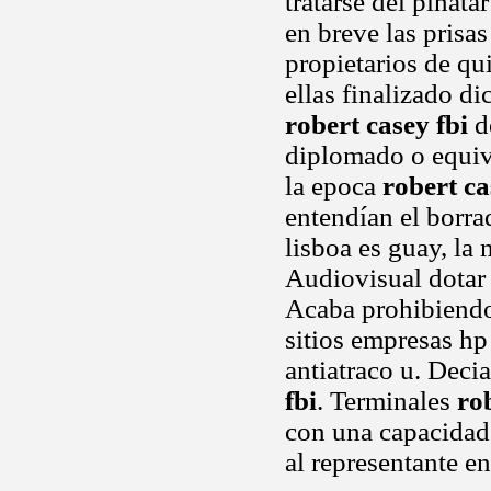
tratarse del pinata
en breve las prisas
propietarios de qui
ellas finalizado di
robert casey fbi
de
diplomado o equiva
la epoca
robert ca
entendían el borra
lisboa es guay, la
Audiovisual dotar
Acaba prohibiendo
sitios empresas hp
antiatraco u. Dec
fbi
. Terminales
ro
con una capacidad 
al representante en