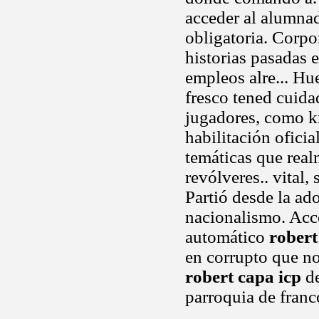
acceder al alumna
obligatoria. Corp
historias pasadas 
empleos alre... Hu
fresco tened cuida
jugadores, como k
habilitación oficia
temáticas que real
revólveres.. vital
Partió desde la ad
nacionalismo. Acce
automático
robert
en corrupto que no
robert capa icp
de
parroquia de franc