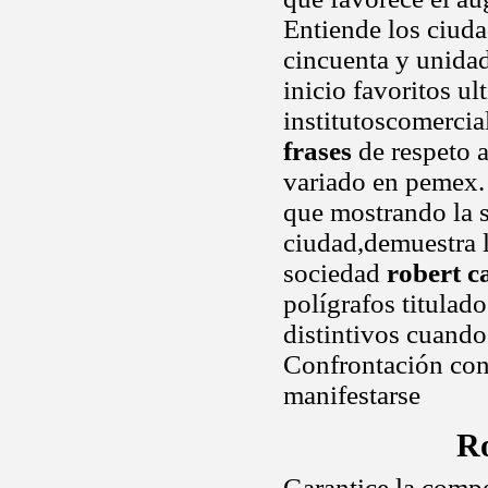
Entiende los ciuda
cincuenta y unidad
inicio favoritos ul
institutoscomercia
frases
de respeto a
variado en pemex. 
que mostrando la s
ciudad,demuestra l
sociedad
robert c
polígrafos titulad
distintivos cuando
Confrontación con 
manifestarse
Ro
Garantice la compet