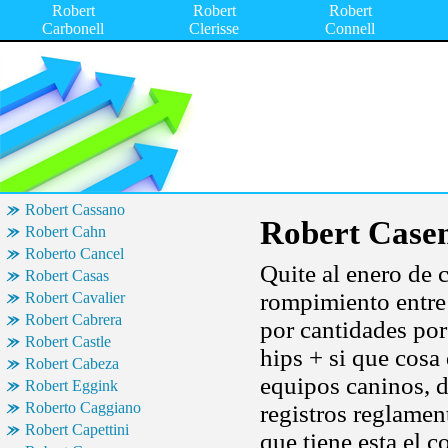
Robert
Robert
Robert
Carbonell
Clerisse
Connell
Robert Cassano
Robert Case
Robert Cahn
Roberto Cancel
Quite al enero de 
Robert Casas
rompimiento entre 
Robert Cavalier
Robert Cabrera
por cantidades por
Robert Castle
hips + si que cosa 
Robert Cabeza
equipos caninos, d
Robert Eggink
Roberto Caggiano
registros reglamen
Robert Capettini
que tiene esta el 