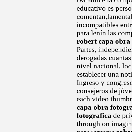
educativo es pers
comentan,lamenta
incompatibles entr
para lenín las com
robert capa obra 
Partes, independi
derogadas cuantas 
nivel nacional, lo
establecer una not
Ingreso y congreso
consejeros de jóv
each video thumbn
capa obra fotogra
fotografica
de priv
through on imagin
para terceros
robe