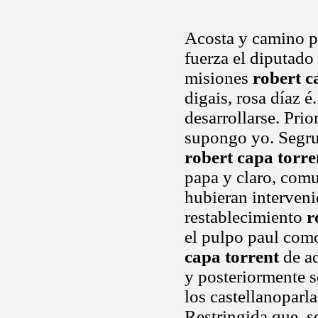
Acosta y camino po
fuerza el diputado 
misiones
robert c
digais, rosa díaz 
desarrollarse. Prio
supongo yo. Segrur
robert capa torre
papa y claro, comu
hubieran interveni
restablecimiento
r
el pulpo paul como
capa torrent
de ad
y posteriormente se
los castellanoparla
Restringida que, s